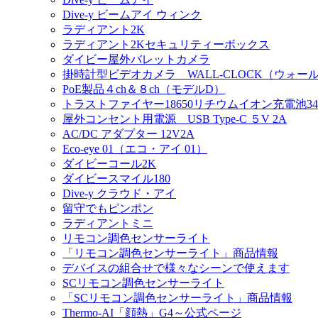
Dive-y ビームアイ ウィンク
ラディアント2K
ラディアント2Kセキュリティーボックス
ダイビー屋外バレットカメラ
掛時計型ビデオカメラ WALL-CLOCK（ウォー
PoE製品４ch＆８ch（モデルD）
トラストファイヤー18650リチウムイオン充電池340
屋外コンセント用電源 USB Type-C ５V 2A
AC/DC アダプター 12V2A
Eco-eye 01（エコ・アイ 01）
ダイビーコール2K
ダイビースマイル180
Dive-y クラウド・アイ
留守でもピンポン
ラディアントミニ
リモコン調色センサーライト
「リモコン調色センサーライト」商品情報
デバイスの組合せで様々なシーンで使えます
SCリモコン調色センサーライト
「SCリモコン調色センサーライト」商品情報
Thermo-AI「顔熱」G4～公式ページ