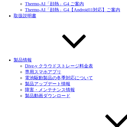
Thermo-AI「顔熱」G4 ご案内
Thermo-AI「顔熱」G4【Android11対応】ご案内
取扱説明書
製品情報
Dive-y クラウドストレージ料金表
専用スマホアプリ
電池駆動製品の冬季対応について
製品アップデート情報
障害・メンテナンス情報
製品動画ダウンロード