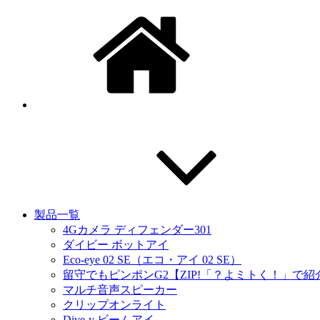
製品一覧
4Gカメラ ディフェンダー301
ダイビー ボットアイ
Eco-eye 02 SE（エコ・アイ 02 SE）
留守でもピンポンG2【ZIP!「？よミトく！」で
マルチ音声スピーカー
クリップオンライト
Dive-y ビームアイ