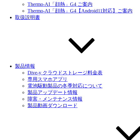
Thermo-AI「顔熱」G4 ご案内
Thermo-AI「顔熱」G4【Android11対応】ご案内
取扱説明書
製品情報
Dive-y クラウドストレージ料金表
専用スマホアプリ
電池駆動製品の冬季対応について
製品アップデート情報
障害・メンテナンス情報
製品動画ダウンロード