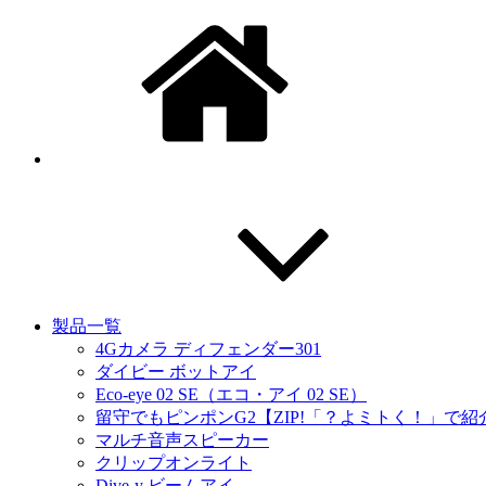
製品一覧
4Gカメラ ディフェンダー301
ダイビー ボットアイ
Eco-eye 02 SE（エコ・アイ 02 SE）
留守でもピンポンG2【ZIP!「？よミトく！」で
マルチ音声スピーカー
クリップオンライト
Dive-y ビームアイ