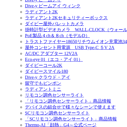
Dive-y ビームアイ ウィンク
ラディアント2K
ラディアント2Kセキュリティーボックス
ダイビー屋外バレットカメラ
掛時計型ビデオカメラ WALL-CLOCK（ウォー
PoE製品４ch＆８ch（モデルD）
トラストファイヤー18650リチウムイオン充電池340
屋外コンセント用電源 USB Type-C ５V 2A
AC/DC アダプター 12V2A
Eco-eye 01（エコ・アイ 01）
ダイビーコール2K
ダイビースマイル180
Dive-y クラウド・アイ
留守でもピンポン
ラディアントミニ
リモコン調色センサーライト
「リモコン調色センサーライト」商品情報
デバイスの組合せで様々なシーンで使えます
SCリモコン調色センサーライト
「SCリモコン調色センサーライト」商品情報
Thermo-AI「顔熱」G4～公式ページ