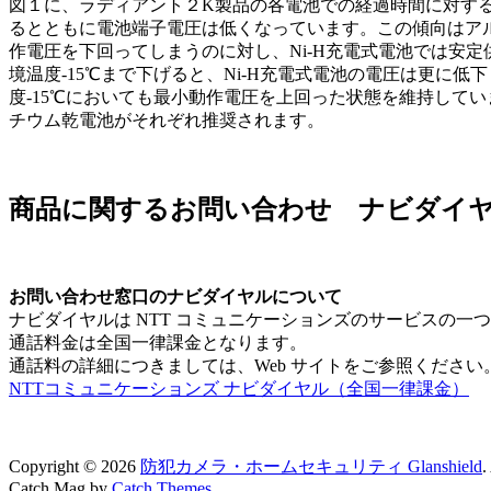
図１に、ラディアント２K製品の各電池での経過時間に対す
るとともに電池端子電圧は低くなっています。この傾向はアル
作電圧を下回ってしまうのに対し、Ni-H充電式電池では安
境温度-15℃まで下げると、Ni-H充電式電池の電圧は更
度-15℃においても最小動作電圧を上回った状態を維持して
チウム乾電池がそれぞれ推奨されます。
商品に関するお問い合わせ ナビダイヤル：05
お問い合わせ窓口のナビダイヤルについて
ナビダイヤルは NTT コミュニケーションズのサービスの一つで 
通話料金は全国一律課金となります。
通話料の詳細につきましては、Web サイトをご参照ください
NTTコミュニケーションズ ナビダイヤル（全国一律課金）
Copyright © 2026
防犯カメラ・ホームセキュリティ Glanshield
.
Catch Mag by
Catch Themes