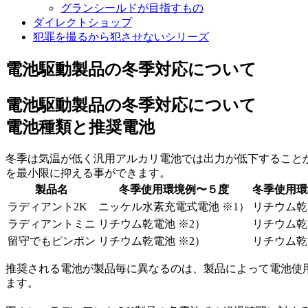
グランシールドが目指すもの
ダイレクトショップ
犯罪を撮るから犯させないシリーズ
電池駆動製品の冬季対応について
電池駆動製品の冬季対応について
電池種類と推奨電池
冬季は気温が低く汎用アルカリ電池では出力が低下すること
を最小限に抑える事ができます。
製品名
冬季使用環境例〜５度
冬季使用環
ラディアント2K
ニッケル水素充電式電池 ※1）
リチウム乾
ラディアントミニ
リチウム乾電池 ※2）
リチウム乾
留守でもピンポン
リチウム乾電池 ※2）
リチウム乾
推奨される電池が製品毎に異なるのは、製品によって電池使
ます。