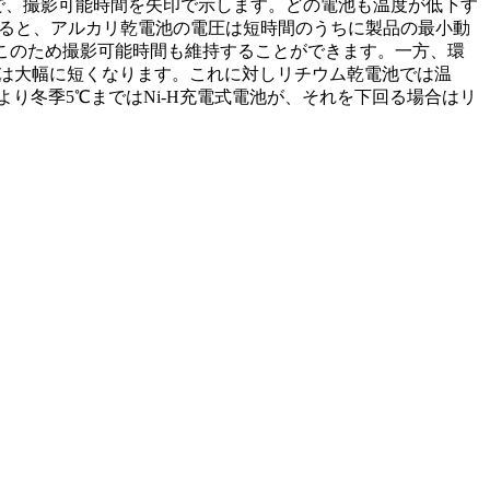
で、撮影可能時間を矢印で示します。どの電池も温度が低下す
げると、アルカリ乾電池の電圧は短時間のうちに製品の最小動
。このため撮影可能時間も維持することができます。一方、環
間は大幅に短くなります。これに対しリチウム乾電池では温
り冬季5℃まではNi-H充電式電池が、それを下回る場合はリ