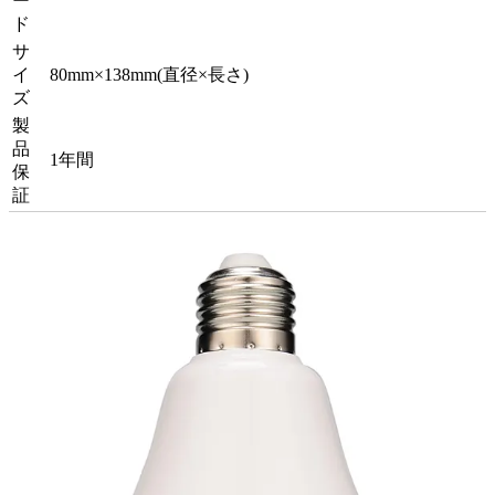
ー
ド
サ
イ
80mm×138mm(直径×長さ)
ズ
製
品
1年間
保
証