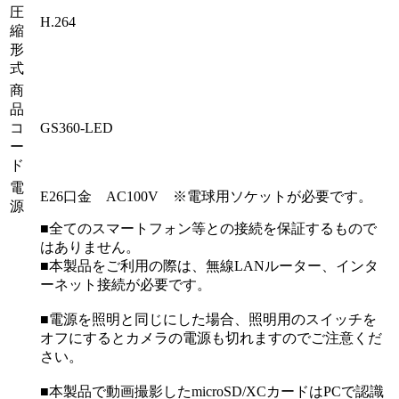
圧
H.264
縮
形
式
商
品
コ
GS360-LED
ー
ド
電
E26口金 AC100V ※電球用ソケットが必要です。
源
■全てのスマートフォン等との接続を保証するもので
はありません。
■本製品をご利用の際は、無線LANルーター、インタ
ーネット接続が必要です。
■電源を照明と同じにした場合、照明用のスイッチを
オフにするとカメラの電源も切れますのでご注意くだ
さい。
■本製品で動画撮影したmicroSD/XCカードはPCで認識