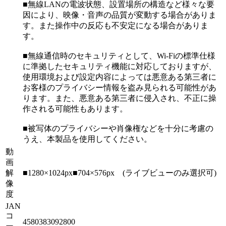
■無線LANの電波状態、設置場所の構造など様々な要
因により、映像・音声の品質が変動する場合がありま
す。また操作中の反応も不安定になる場合がありま
す。
■無線通信時のセキュリティとして、Wi-Fiの標準仕様
に準拠したセキュリティ機能に対応しておりますが、
使用環境および設定内容によっては悪意ある第三者に
お客様のプライバシー情報を盗み見られる可能性があ
ります。また、悪意ある第三者に侵入され、不正に操
作される可能性もあります。
■被写体のプライバシーや肖像権などを十分に考慮の
うえ、本製品を使用してください。
動
画
解
■1280×1024px■704×576px (ライブビューのみ選択可)
像
度
JAN
コ
4580383092800