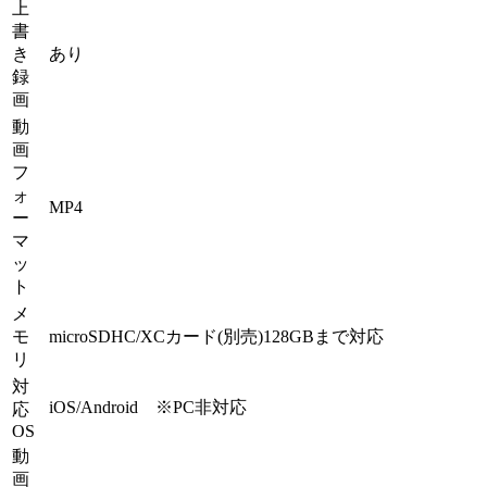
上
書
き
あり
録
画
動
画
フ
ォ
MP4
ー
マ
ッ
ト
メ
モ
microSDHC/XCカード(別売)128GBまで対応
リ
対
iOS/Android ※PC非対応
応
OS
動
画