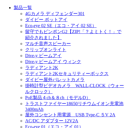
製品一覧
4Gカメラ ディフェンダー301
ダイビー ボットアイ
Eco-eye 02 SE（エコ・アイ 02 SE）
留守でもピンポンG2【ZIP!「？よミトく！」で
紹介されました】
マルチ音声スピーカー
クリップオンライト
Dive-y ビームアイ
Dive-y ビームアイ ウィンク
ラディアント2K
ラディアント2Kセキュリティーボックス
ダイビー屋外バレットカメラ
掛時計型ビデオカメラ WALL-CLOCK（ウォー
ルクロック）
PoE製品４ch＆８ch（モデルD）
トラストファイヤー18650リチウムイオン充電池
3400mAh
屋外コンセント用電源 USB Type-C ５V 2A
AC/DC アダプター 12V2A
Eco-eye 01（エコ・アイ 01）