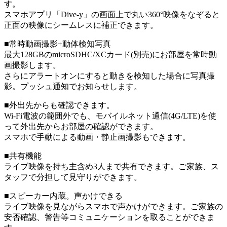
す。
スマホアプリ「Dive-y」の画面上で丸い360°映像をなぞると
正面の映像にシームレスに補正できます。
■常時動画撮影+動体検知写真
最大128GBのmicroSDHC/XCカード(別売)にお部屋を常時動
画撮影します。
さらにアラートオンにすると動きを検知した場合に写真撮
影。プッシュ通知でお知らせします。
■外出先からも確認できます。
Wi-Fi電波の範囲外でも、モバイルネット通信(4G/LTE)を使
って外出先からお部屋の確認ができます。
スマホで手動による動画・静止画撮影もできます。
■共有機能
ライブ映像を持ち主含め3人まで共有できます。ご家族、ス
タッフで分担して見守りができます。
■スピーカー内蔵。声かけできる
ライブ映像を見ながらスマホで声かけができます。ご家族の
安否確認、警告等コミュニケーションを取ることができま