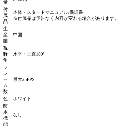
量
付
本体・スタートマニュアル/保証書
属
※付属品は予告なく内容が変わる場合があります。
品
生
産
中国
国
視
野
水平・垂直180°
角
フ
レ
ー
最大25FPS
ム
数
色
ホワイト
防
水
なし
機
能