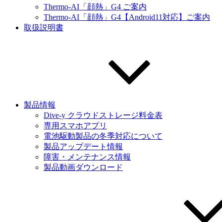
Thermo-AI「顔熱」G4 ご案内
Thermo-AI「顔熱」G4【Android11対応】ご案内
取扱説明書
製品情報
Dive-y クラウドストレージ料金表
専用スマホアプリ
電池駆動製品の冬季対応について
製品アップデート情報
障害・メンテナンス情報
製品動画ダウンロード