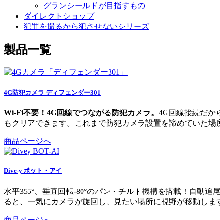
グランシールドが目指すもの
ダイレクトショップ
犯罪を撮るから犯させないシリーズ
製品一覧
4G防犯カメラ ディフェンダー301
Wi-Fi不要！4G回線でつながる防犯カメラ。
4G回線接続だか
もクリアできます。これまで防犯カメラ設置を諦めていた場
商品ページへ
Dive-y ボット・アイ
水平355°、垂直回転-80°のパン・チルト機構を搭載！
ると、一気にカメラが旋回し、見たい場所に視野が移動しま
商品ページへ