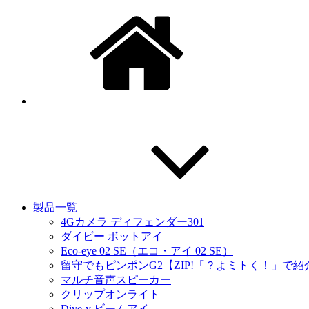
製品一覧
4Gカメラ ディフェンダー301
ダイビー ボットアイ
Eco-eye 02 SE（エコ・アイ 02 SE）
留守でもピンポンG2【ZIP!「？よミトく！」で
マルチ音声スピーカー
クリップオンライト
Dive-y ビームアイ