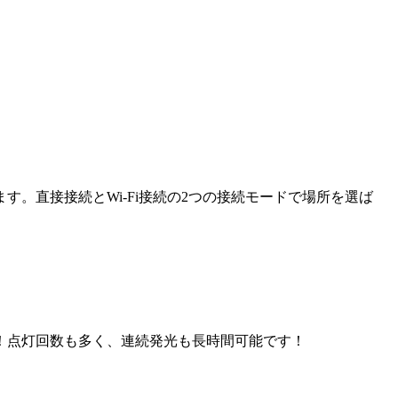
。直接接続とWi-Fi接続の2
つの接続モードで場所を選ば
ン！点灯回数も多く、連続発光も長時間可能です！