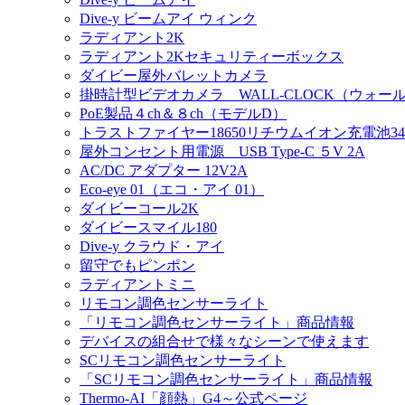
Dive-y ビームアイ ウィンク
ラディアント2K
ラディアント2Kセキュリティーボックス
ダイビー屋外バレットカメラ
掛時計型ビデオカメラ WALL-CLOCK（ウォー
PoE製品４ch＆８ch（モデルD）
トラストファイヤー18650リチウムイオン充電池340
屋外コンセント用電源 USB Type-C ５V 2A
AC/DC アダプター 12V2A
Eco-eye 01（エコ・アイ 01）
ダイビーコール2K
ダイビースマイル180
Dive-y クラウド・アイ
留守でもピンポン
ラディアントミニ
リモコン調色センサーライト
「リモコン調色センサーライト」商品情報
デバイスの組合せで様々なシーンで使えます
SCリモコン調色センサーライト
「SCリモコン調色センサーライト」商品情報
Thermo-AI「顔熱」G4～公式ページ