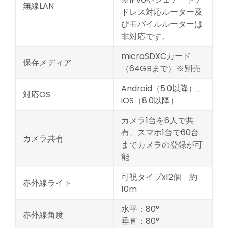
無線LAN
ドレス対応ルーター及
びモバイルルーターは
非対応です。
microSDXCカード
保存メディア
（64GBまで）※別売
Android（5.0以降）、
対応OS
iOS（8.0以降）
カメラ1台を6人で共
有、スマホ1台で60台
カメラ共有
までカメラの登録が可
能
可視タイプx12個 約
赤外線ライト
10m
水平：80°
赤外線角度
垂直：80°