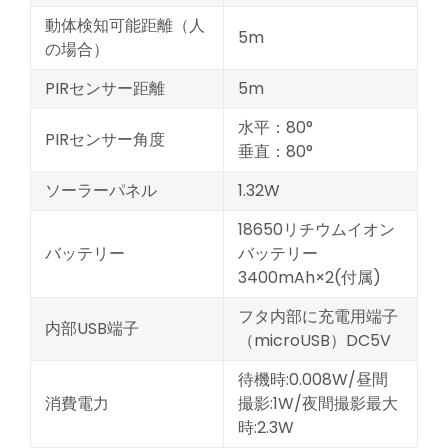
動体検知可能距離（人
5m
の場合）
PIRセンサー距離
5m
水平：80°
PIRセンサー角度
垂直：80°
ソーラーパネル
1.32W
18650リチウムイオン
バッテリー
バッテリー
3400mAh×2(付属)
フタ内部に充電用端子
内部USB端子
（microUSB）DC5V
待機時:0.008W/昼間
消費電力
撮影:1W/夜間撮影最大
時:2.3W