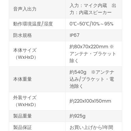
入力：マイク内蔵 出
音声入出力
力：内蔵スピーカー
動作環境温度/湿度
0℃~50℃/10%～95%
防水規格
IP67
約80x70x220mm ※
本体サイズ
アンテナ・ブラケット
（WxHxD）
除く
約540g ※アンテナ
本体重量
込み/ブラケット・電
池除く
外装サイズ
約220x100x150mm
（WxHxD）
製品重量
約925g
製品保証
お買い上げから1年間