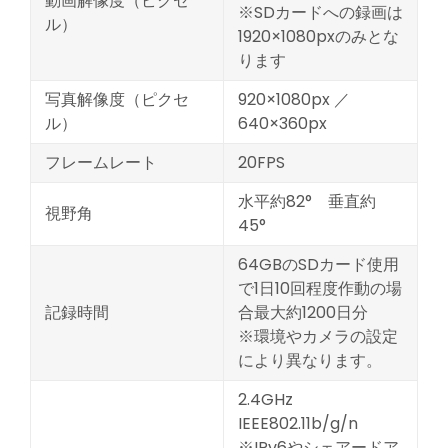
動画解像度（ピクセ
※SDカードへの録画は
ル）
1920×1080pxのみとな
ります
写真解像度（ピクセ
920×1080px ／
ル）
640×360px
フレームレート
20FPS
水平約82° 垂直約
視野角
45°
64GBのSDカード使用
で1日10回程度作動の場
記録時間
合最大約1200日分
※環境やカメラの設定
により異なります。
2.4GHz
IEEE802.11b/g/n
※IPv6やシェアードア