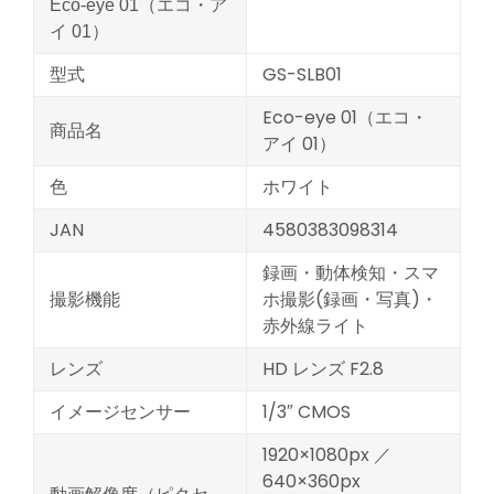
Eco-eye 01（エコ・ア
イ 01）
型式
GS-SLB01
Eco-eye 01（エコ・
商品名
アイ 01）
色
ホワイト
JAN
4580383098314
録画・動体検知・スマ
撮影機能
ホ撮影(録画・写真)・
赤外線ライト
レンズ
HD レンズ F2.8
イメージセンサー
1/3″ CMOS
1920×1080px ／
640×360px