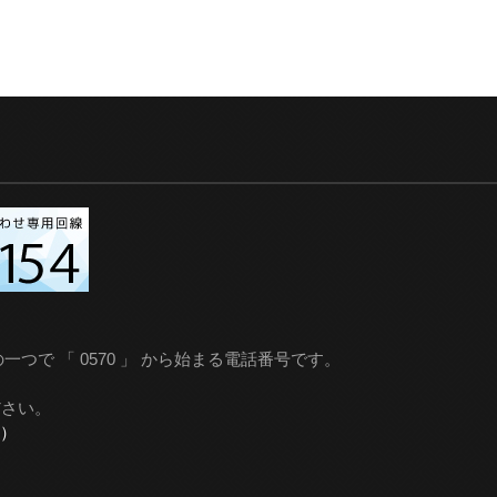
つで 「 0570 」 から始まる電話番号です。
ださい。
金）